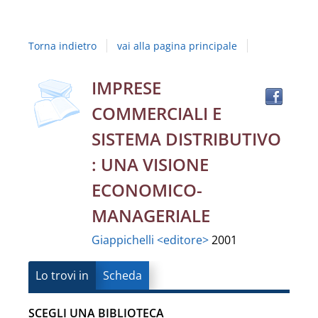
Studi
della
Torna indietro
vai alla pagina principale
Campania
"Luigi
Trov
Dettaglio
IMPRESE
il
Vanvitelli"
COMMERCIALI E
docu
del
in
SISTEMA DISTRIBUTIVO
altre
documento
: UNA VISIONE
risor
ECONOMICO-
MANAGERIALE
Giappichelli <editore>
2001
Lo trovi in
Scheda
SCEGLI UNA BIBLIOTECA