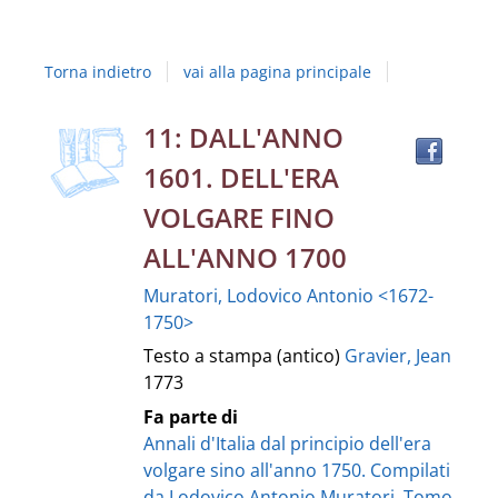
Studi
della
Torna indietro
vai alla pagina principale
Campania
"Luigi
copertina
Trov
Dettaglio
11: DALL'ANNO
il
Vanvitelli"
1601. DELL'ERA
docu
del
in
VOLGARE FINO
altre
documento
ALL'ANNO 1700
risor
Muratori, Lodovico Antonio <1672-
1750>
Testo a stampa (antico)
Gravier, Jean
1773
Fa parte di
Annali d'Italia dal principio dell'era
volgare sino all'anno 1750. Compilati
da Lodovico Antonio Muratori. Tomo