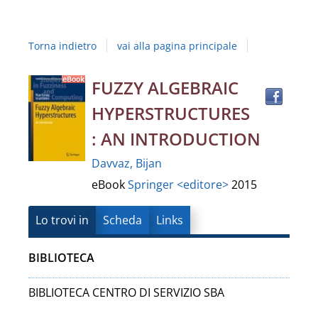
Studi
della
Torna indietro
vai alla pagina principale
Campania
"Luigi
Trov
Dettaglio
FUZZY ALGEBRAIC
il
Vanvitelli"
HYPERSTRUCTURES
docu
del
in
: AN INTRODUCTION
altre
documento
Davvaz, Bijan
risor
eBook
Springer <editore>
2015
Lo trovi in
Scheda
Links
BIBLIOTECA
BIBLIOTECA CENTRO DI SERVIZIO SBA