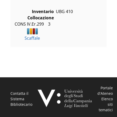
Inventario
UBG 410
Collocazione
CONS IV.Er.299    3
Scaffale
Portale
Contatta il
d'Ateneo
Sistema
Elenco
Bibliotecario
siti
tematici