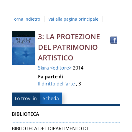
Studi
della
Torna indietro
vai alla pagina principale
Campania
"Luigi
Trov
Dettaglio
3: LA PROTEZIONE
il
Vanvitelli"
DEL PATRIMONIO
docu
del
in
ARTISTICO
altre
documento
Skira <editore>
2014
risor
Fa parte di
Il diritto dell'arte
, 3
Lo trovi in
Scheda
BIBLIOTECA
BIBLIOTECA DEL DIPARTIMENTO DI