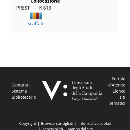
Collocazione
PREST        K 613
Scaffale
Portale
Contatta il
d'Ateneo
Sistema
Elenco
Bibliotecario
siti
tematici
Copyright
Browser consigliati
Informativa cookie
Accessibilità
Mappa del sito