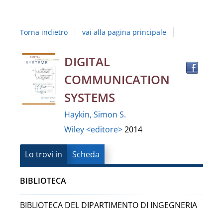
Studi
della
Torna indietro
vai alla pagina principale
Campania
"Luigi
Trov
Dettaglio
DIGITAL
il
Vanvitelli"
COMMUNICATION
docu
del
in
SYSTEMS
altre
documento
Haykin, Simon S.
risor
Wiley <editore>
2014
Lo trovi in
Scheda
BIBLIOTECA
BIBLIOTECA DEL DIPARTIMENTO DI INGEGNERIA