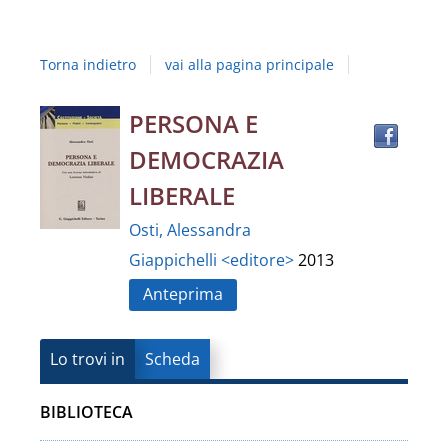
Studi
della
Torna indietro
vai alla pagina principale
Campania
"Luigi
Trov
Dettaglio
PERSONA E
il
Vanvitelli"
DEMOCRAZIA
docu
del
in
LIBERALE
altre
documento
Osti, Alessandra
risor
Giappichelli <editore>
2013
Anteprima
Lo trovi in
Scheda
BIBLIOTECA