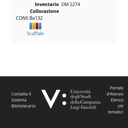
Inventario
OM 2274
Collocazione
CONS Ba132
Scaffale
Portale
Contatta il
d'Ateneo
Sistema
Elenco
Bibliotecario
siti
tematici