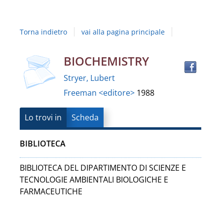
Studi
della
Torna indietro
vai alla pagina principale
Campania
"Luigi
Trov
Dettaglio
BIOCHEMISTRY
il
Vanvitelli"
Stryer, Lubert
docu
del
Freeman <editore>
1988
in
altre
documento
risor
Lo trovi in
Scheda
BIBLIOTECA
BIBLIOTECA DEL DIPARTIMENTO DI SCIENZE E
TECNOLOGIE AMBIENTALI BIOLOGICHE E
FARMACEUTICHE