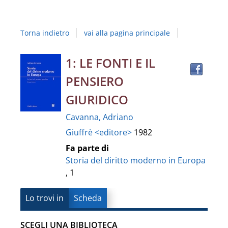
Studi
della
Torna indietro
vai alla pagina principale
Campania
"Luigi
Trov
Dettaglio
1: LE FONTI E IL
il
Vanvitelli"
PENSIERO
docu
del
in
GIURIDICO
altre
documento
Cavanna, Adriano
risor
Giuffrè <editore>
1982
Fa parte di
Storia del diritto moderno in Europa
, 1
Lo trovi in
Scheda
SCEGLI UNA BIBLIOTECA