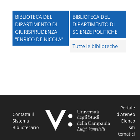
BIBLIOTECA DEL
BIBLIOTECA DEL
DIPARTIMENTO DI
DIPARTIMENTO DI
GIURISPRUDENZA
SCIENZE POLITICHE
"ENRICO DE NICOLA"
Tutte le biblioteche
Portale
Contatta il
d'Ateneo
Sistema
Elenco
Bibliotecario
siti
tematici