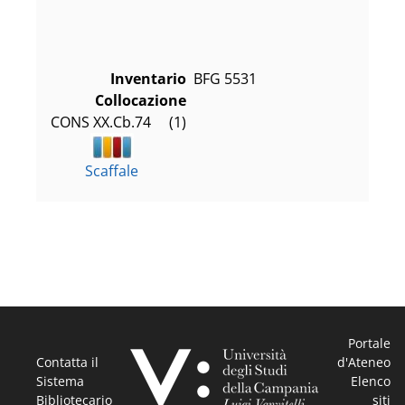
Inventario
BFG 5531
Collocazione
CONS XX.Cb.74     (1)
Scaffale
Portale
Contatta il
d'Ateneo
Sistema
Elenco
Bibliotecario
siti