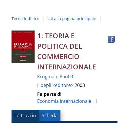
Studi
della
Torna indietro
vai alla pagina principale
Campania
"Luigi
Trov
Dettaglio
1: TEORIA E
il
Vanvitelli"
POLITICA DEL
docu
del
in
COMMERCIO
altre
documento
INTERNAZIONALE
risor
Krugman, Paul R.
Hoepli <editore>
2003
Fa parte di
Economia internazionale
, 1
Lo trovi in
Scheda