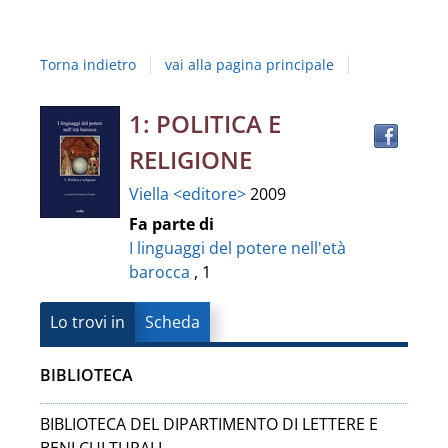
Studi
della
Torna indietro
vai alla pagina principale
Campania
"Luigi
Trov
Dettaglio
1: POLITICA E
il
Vanvitelli"
RELIGIONE
docu
del
in
Viella <editore>
2009
altre
documento
Fa parte di
risor
I linguaggi del potere nell'età
barocca
, 1
Lo trovi in
Scheda
BIBLIOTECA
BIBLIOTECA DEL DIPARTIMENTO DI LETTERE E