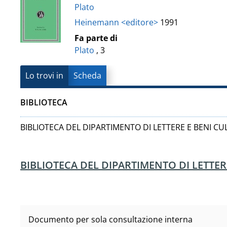
Vanvitelli"
Plato
del
Heinemann <editore>
1991
documento
Fa parte di
Plato
, 3
Lo trovi in
Scheda
BIBLIOTECA
BIBLIOTECA DEL DIPARTIMENTO DI LETTERE E BENI CU
BIBLIOTECA DEL DIPARTIMENTO DI LETTER
Documento per sola consultazione interna