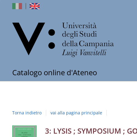
dell'Univers
Catalogo online d'Ateneo
degli
Studi
della
Torna indietro
vai alla pagina principale
Campania
"Luigi
Dettaglio
3: LYSIS ; SYMPOSIUM ; G