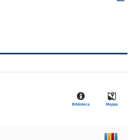
docu
in
altre
risor
Biblioteca
Mappa