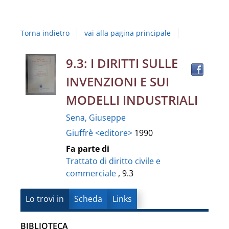
Studi
della
Torna indietro
vai alla pagina principale
Campania
"Luigi
Trov
Dettaglio
9.3: I DIRITTI SULLE
il
Vanvitelli"
INVENZIONI E SUI
docu
del
in
MODELLI INDUSTRIALI
altre
documento
Sena, Giuseppe
risor
Giuffrè <editore>
1990
Fa parte di
Trattato di diritto civile e
commerciale
, 9.3
Lo trovi in
Scheda
Links
BIBLIOTECA