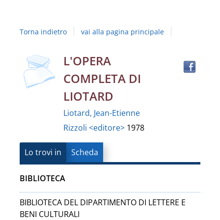
Studi
della
Torna indietro
vai alla pagina principale
Campania
"Luigi
copertina
Trov
Dettaglio
L'OPERA
il
Vanvitelli"
COMPLETA DI
docu
del
in
LIOTARD
altre
documento
Liotard, Jean-Etienne
risor
Rizzoli <editore>
1978
Lo trovi in
Scheda
BIBLIOTECA
BIBLIOTECA DEL DIPARTIMENTO DI LETTERE E
BENI CULTURALI