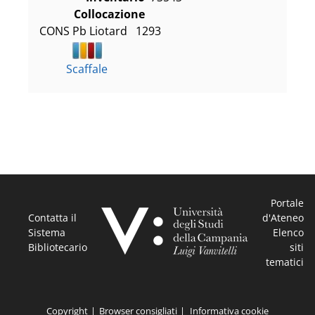
Collocazione
CONS Pb Liotard   1293
Scaffale
Portale
Contatta il
d'Ateneo
Sistema
Elenco
Bibliotecario
siti
tematici
Copyright
Browser consigliati
Informativa cookie