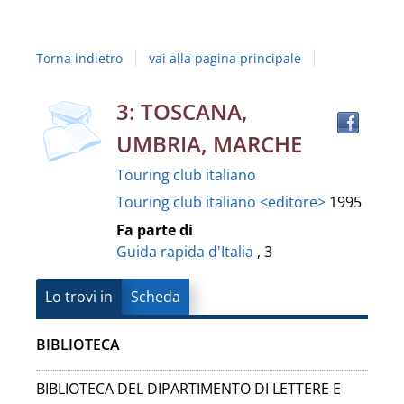
Studi
della
Torna indietro
vai alla pagina principale
Campania
"Luigi
Trov
Dettaglio
3: TOSCANA,
il
Vanvitelli"
UMBRIA, MARCHE
docu
del
in
Touring club italiano
altre
documento
Touring club italiano <editore>
1995
risor
Fa parte di
Guida rapida d'Italia
, 3
Lo trovi in
Scheda
BIBLIOTECA
BIBLIOTECA DEL DIPARTIMENTO DI LETTERE E