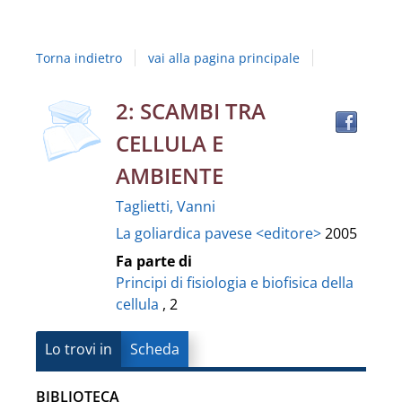
Studi
della
Torna indietro
vai alla pagina principale
Campania
"Luigi
Trov
Dettaglio
2: SCAMBI TRA
il
Vanvitelli"
CELLULA E
docu
del
in
AMBIENTE
altre
documento
Taglietti, Vanni
risor
La goliardica pavese <editore>
2005
Fa parte di
Principi di fisiologia e biofisica della
cellula
, 2
Lo trovi in
Scheda
BIBLIOTECA