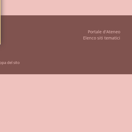
iudi
Portale d'Ateneo
Elenco siti tematici
pa del sito