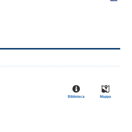
docu
in
altre
risor
Biblioteca
Mappa