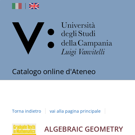
dell'Univers
Catalogo online d'Ateneo
degli
Studi
della
Torna indietro
vai alla pagina principale
Campania
"Luigi
Dettaglio
ALGEBRAIC GEOMETRY