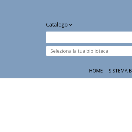
Catalogo
cambia
Cerca su "Catalogo"
Seleziona
la
tua
ità
biblioteca
HOME
SISTEMA B