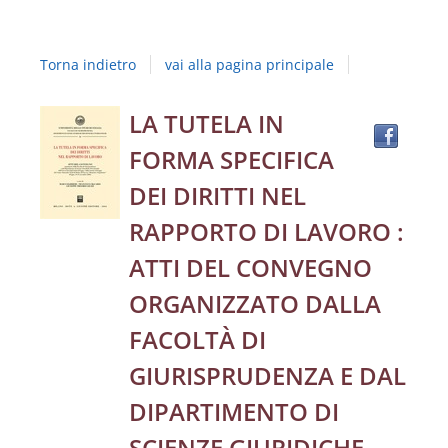
Studi
della
Torna indietro
vai alla pagina principale
Campania
"Luigi
Trov
Dettaglio
LA TUTELA IN
il
Vanvitelli"
FORMA SPECIFICA
docu
del
in
DEI DIRITTI NEL
altre
documento
RAPPORTO DI LAVORO :
risor
ATTI DEL CONVEGNO
ORGANIZZATO DALLA
FACOLTÀ DI
GIURISPRUDENZA E DAL
DIPARTIMENTO DI
SCIENZE GIURIDICHE