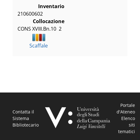
Inventario
210600602
Collocazione
CONS XVIII.Bn.10  2
Scaffale
Portale
Contatta il
d'Ateneo
Sistema
Elenco
Bibliotecario
siti
tematici