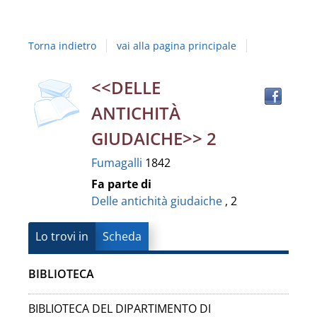
Studi
della
Torna indietro
vai alla pagina principale
Campania
"Luigi
copertina
Trov
Dettaglio
<<DELLE
il
Vanvitelli"
ANTICHITÀ
docu
del
in
GIUDAICHE>> 2
altre
documento
Fumagalli
1842
risor
Fa parte di
Delle antichità giudaiche
, 2
Lo trovi in
Scheda
BIBLIOTECA
BIBLIOTECA DEL DIPARTIMENTO DI