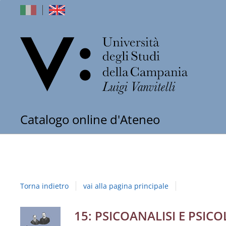
dell'Univers
Catalogo online d'Ateneo
degli
Studi
della
Torna indietro
vai alla pagina principale
Campania
"Luigi
Dettaglio
15: PSICOANALISI E PSIC