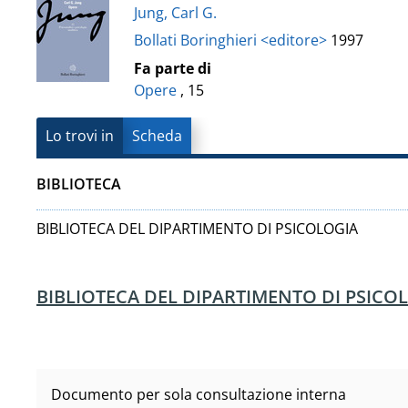
Vanvitelli"
Jung, Carl G.
del
Bollati Boringhieri <editore>
1997
documento
Fa parte di
Opere
, 15
Lo trovi in
Scheda
BIBLIOTECA
BIBLIOTECA DEL DIPARTIMENTO DI PSICOLOGIA
BIBLIOTECA DEL DIPARTIMENTO DI PSICO
Documento per sola consultazione interna