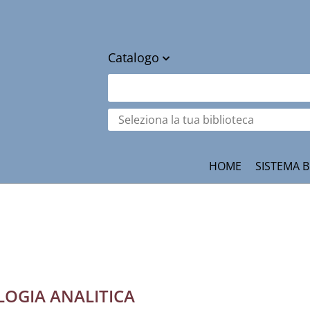
Catalogo
cambia
Cerca su "Catalogo"
Seleziona
la
tua
ità
biblioteca
HOME
SISTEMA B
OLOGIA ANALITICA