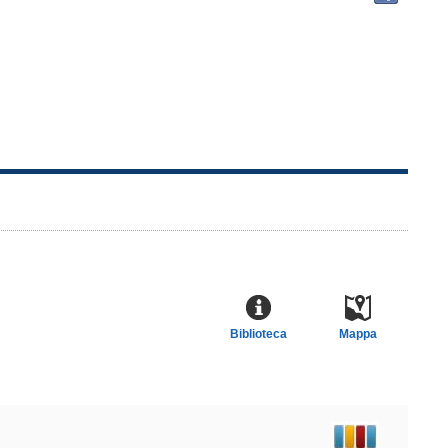
docu
in
altre
risor
Biblioteca
Mappa