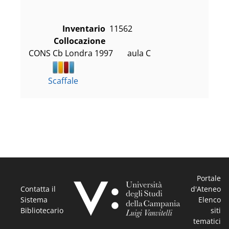
Inventario
11562
Collocazione
CONS Cb Londra 1997       aula C
Scaffale
Portale
Contatta il
d'Ateneo
Sistema
Elenco
Bibliotecario
siti
tematici