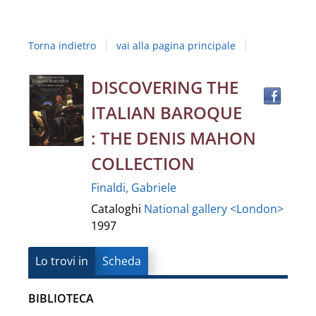
Studi
della
Torna indietro
vai alla pagina principale
Campania
"Luigi
Trov
Dettaglio
DISCOVERING THE
il
Vanvitelli"
ITALIAN BAROQUE
docu
del
in
: THE DENIS MAHON
altre
documento
COLLECTION
risor
Finaldi, Gabriele
Cataloghi
National gallery <London>
1997
Lo trovi in
Scheda
BIBLIOTECA