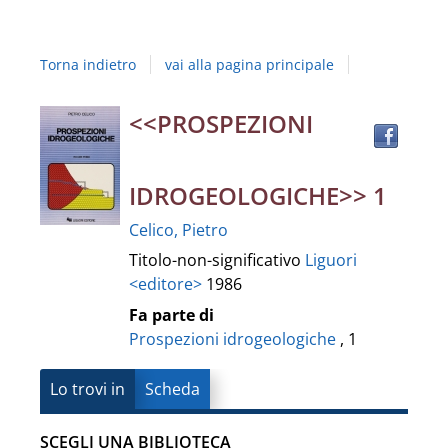
Studi
della
Torna indietro
vai alla pagina principale
Campania
"Luigi
Trov
Dettaglio
<<PROSPEZIONI
il
Vanvitelli"
docu
del
in
IDROGEOLOGICHE>> 1
altre
documento
Celico, Pietro
risor
Titolo-non-significativo
Liguori
<editore>
1986
Fa parte di
Prospezioni idrogeologiche
, 1
Lo trovi in
Scheda
SCEGLI UNA BIBLIOTECA