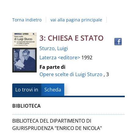
Studi
della
Torna indietro
vai alla pagina principale
Campania
"Luigi
Trov
Dettaglio
3: CHIESA E STATO
il
Vanvitelli"
Sturzo, Luigi
docu
del
Laterza <editore>
1992
in
altre
documento
Fa parte di
risor
Opere scelte di Luigi Sturzo
, 3
Lo trovi in
Scheda
BIBLIOTECA
BIBLIOTECA DEL DIPARTIMENTO DI
GIURISPRUDENZA "ENRICO DE NICOLA"