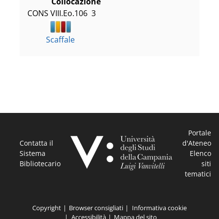
Collocazione
CONS VIII.Eo.106  3
Scaffale
Portale
Contatta il
d'Ateneo
Sistema
Elenco
Bibliotecario
siti
tematici
Copyright
Browser consigliati
Informativa cookie
Accessibilità
Mappa del sito