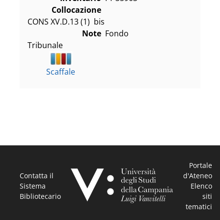
Collocazione
CONS XV.D.13 (1)  bis
Note
Fondo
Tribunale
Scaffale
Portale
Contatta il
d'Ateneo
Sistema
Elenco
Bibliotecario
siti
tematici