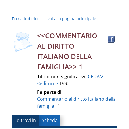
Studi
della
Torna indietro
vai alla pagina principale
Campania
"Luigi
Trov
Dettaglio
<<COMMENTARIO
il
Vanvitelli"
AL DIRITTO
docu
del
in
ITALIANO DELLA
altre
documento
FAMIGLIA>> 1
risor
Titolo-non-significativo
CEDAM
<editore>
1992
Fa parte di
Commentario al diritto italiano della
famiglia
, 1
Lo trovi in
Scheda