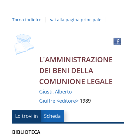
Studi
della
Torna indietro
vai alla pagina principale
Campania
"Luigi
Trov
Dettaglio
il
Vanvitelli"
docu
del
in
L'AMMINISTRAZIONE
altre
documento
DEI BENI DELLA
risor
COMUNIONE LEGALE
Giusti, Alberto
Giuffrè <editore>
1989
Lo trovi in
Scheda
BIBLIOTECA