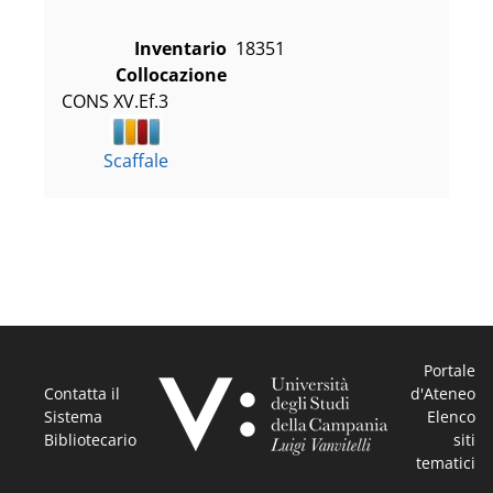
Inventario
18351
Collocazione
CONS XV.Ef.3
Scaffale
Portale
Contatta il
d'Ateneo
Sistema
Elenco
Bibliotecario
siti
tematici