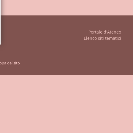
iudi
Portale d'Ateneo
Elenco siti tematici
pa del sito