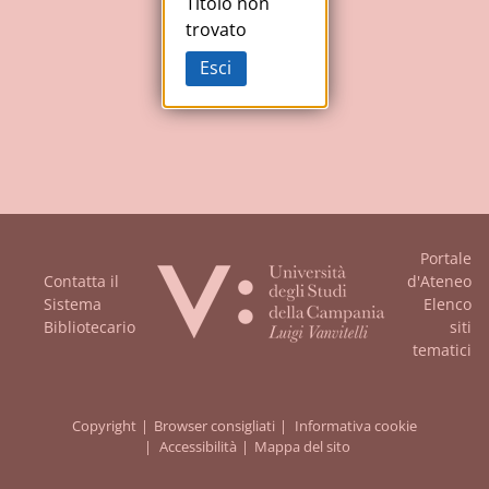
Studi
Titolo non
trovato
della
Esci
Campania
"Luigi
Vanvitelli"
Portale
Contatta il
d'Ateneo
Sistema
Elenco
Bibliotecario
siti
tematici
Copyright
Browser consigliati
Informativa cookie
Accessibilità
Mappa del sito