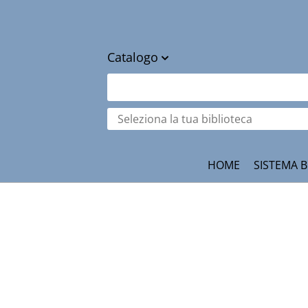
Catalogo
cambia
Cerca su "Catalogo"
Seleziona
la
tua
ità
biblioteca
HOME
SISTEMA B