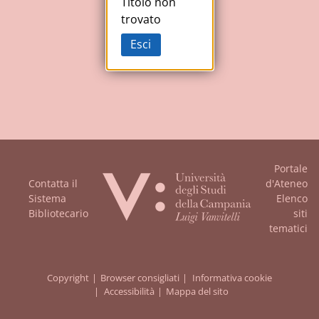
Studi
Titolo non
trovato
della
Esci
Campania
"Luigi
Vanvitelli"
Portale
Contatta il
d'Ateneo
Sistema
Elenco
Bibliotecario
siti
tematici
Copyright
Browser consigliati
Informativa cookie
Accessibilità
Mappa del sito