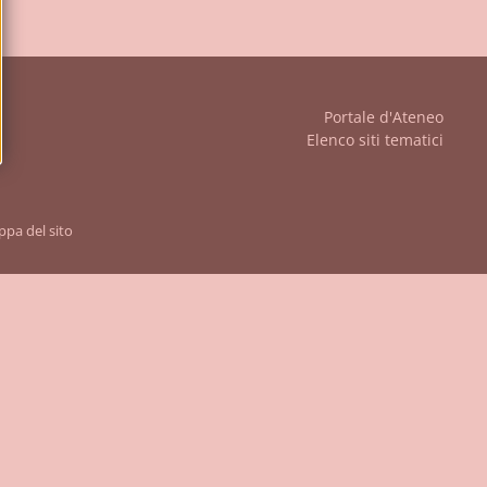
iudi
Portale d'Ateneo
Elenco siti tematici
pa del sito