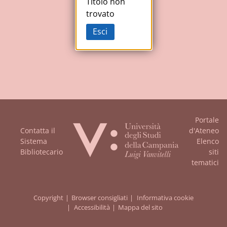
Studi
Titolo non
trovato
della
Esci
Campania
"Luigi
Vanvitelli"
Portale
Contatta il
d'Ateneo
Sistema
Elenco
Bibliotecario
siti
tematici
Copyright
Browser consigliati
Informativa cookie
Accessibilità
Mappa del sito