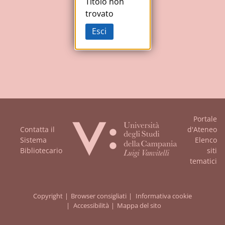
Studi
Titolo non
trovato
della
Esci
Campania
"Luigi
Vanvitelli"
Portale
Contatta il
d'Ateneo
Sistema
Elenco
Bibliotecario
siti
tematici
Copyright
Browser consigliati
Informativa cookie
Accessibilità
Mappa del sito