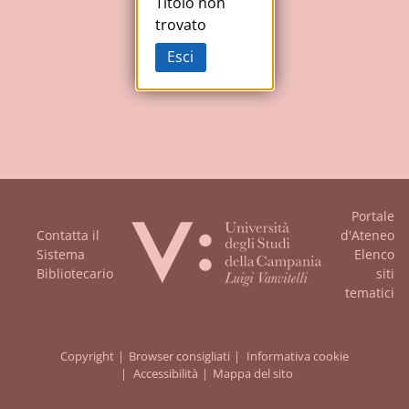
Studi
Titolo non
trovato
della
Esci
Campania
"Luigi
Vanvitelli"
Portale
Contatta il
d'Ateneo
Sistema
Elenco
Bibliotecario
siti
tematici
Copyright
Browser consigliati
Informativa cookie
Accessibilità
Mappa del sito