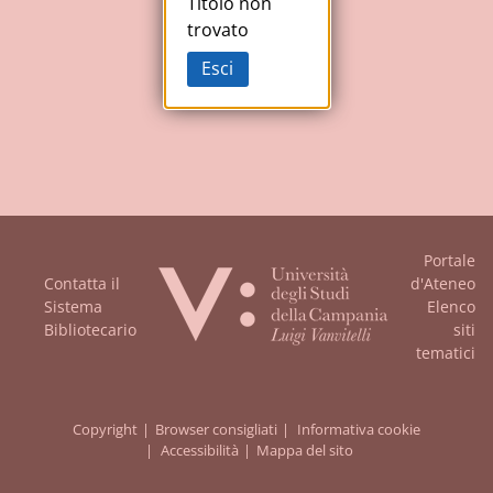
Studi
Titolo non
trovato
della
Esci
Campania
"Luigi
Vanvitelli"
Portale
Contatta il
d'Ateneo
Sistema
Elenco
Bibliotecario
siti
tematici
Copyright
Browser consigliati
Informativa cookie
Accessibilità
Mappa del sito