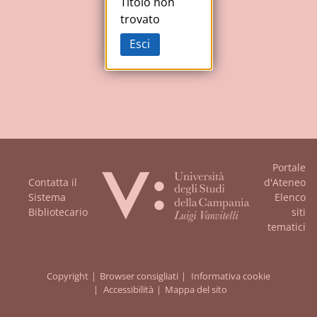
Studi
Titolo non
trovato
della
Esci
Campania
"Luigi
Vanvitelli"
Portale
Contatta il
d'Ateneo
Sistema
Elenco
Bibliotecario
siti
tematici
Copyright
Browser consigliati
Informativa cookie
Accessibilità
Mappa del sito