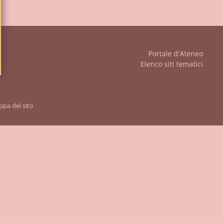
iudi
Portale d'Ateneo
Elenco siti tematici
pa del sito