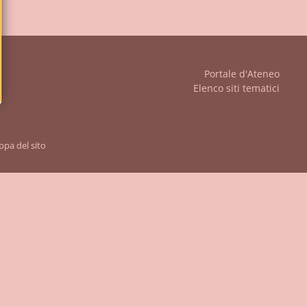
iudi
Portale d'Ateneo
Elenco siti tematici
pa del sito