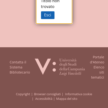
Studi
Titolo non
trovato
della
Esci
Campania
"Luigi
Vanvitelli"
Portale
Contatta il
d'Ateneo
Sistema
Elenco
Bibliotecario
siti
tematici
Copyright
Browser consigliati
Informativa cookie
Accessibilità
Mappa del sito