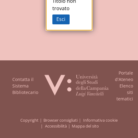
Studi
Titolo non
trovato
della
Esci
Campania
"Luigi
Vanvitelli"
Portale
Contatta il
d'Ateneo
Sistema
Elenco
Bibliotecario
siti
tematici
Copyright
Browser consigliati
Informativa cookie
Accessibilità
Mappa del sito