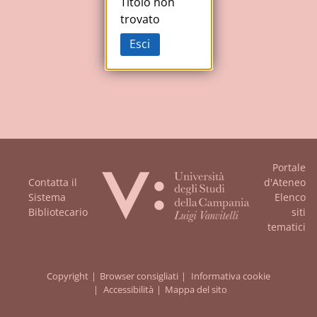
Studi
Titolo non
trovato
della
Esci
Campania
"Luigi
Vanvitelli"
Portale
Contatta il
d'Ateneo
Sistema
Elenco
Bibliotecario
siti
tematici
Copyright
Browser consigliati
Informativa cookie
Accessibilità
Mappa del sito