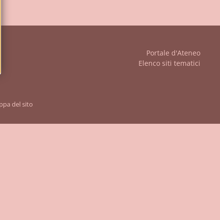
iudi
Portale d'Ateneo
Elenco siti tematici
pa del sito