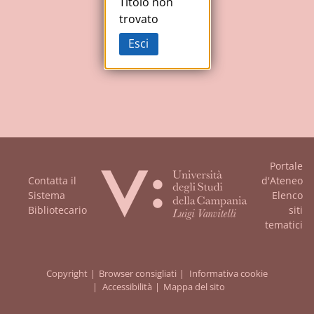
Studi
Titolo non
trovato
della
Esci
Campania
"Luigi
Vanvitelli"
Portale
Contatta il
d'Ateneo
Sistema
Elenco
Bibliotecario
siti
tematici
Copyright
Browser consigliati
Informativa cookie
Accessibilità
Mappa del sito