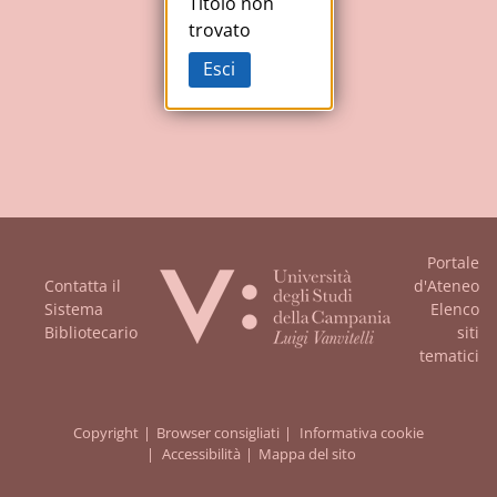
Studi
Titolo non
trovato
della
Esci
Campania
"Luigi
Vanvitelli"
Portale
Contatta il
d'Ateneo
Sistema
Elenco
Bibliotecario
siti
tematici
Copyright
Browser consigliati
Informativa cookie
Accessibilità
Mappa del sito