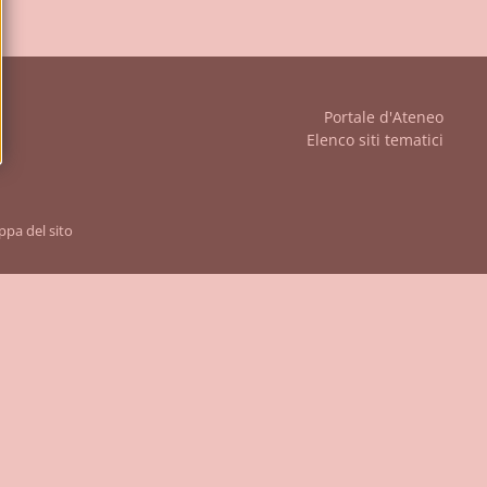
iudi
Portale d'Ateneo
Elenco siti tematici
pa del sito