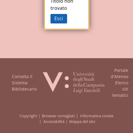
Studi
Titolo non
trovato
della
Esci
Campania
"Luigi
Vanvitelli"
Portale
Contatta il
d'Ateneo
Sistema
Elenco
Bibliotecario
siti
tematici
Copyright
Browser consigliati
Informativa cookie
Accessibilità
Mappa del sito