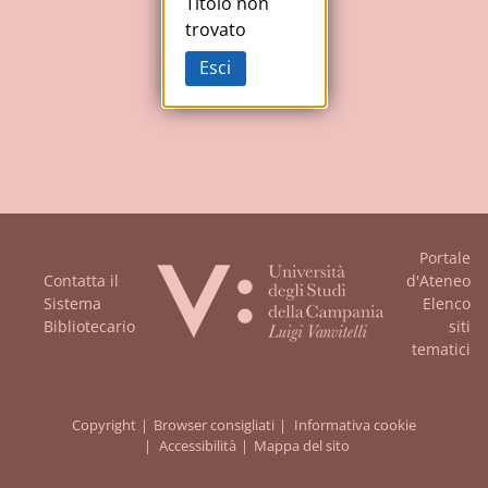
Studi
Titolo non
trovato
della
Esci
Campania
"Luigi
Vanvitelli"
Portale
Contatta il
d'Ateneo
Sistema
Elenco
Bibliotecario
siti
tematici
Copyright
Browser consigliati
Informativa cookie
Accessibilità
Mappa del sito