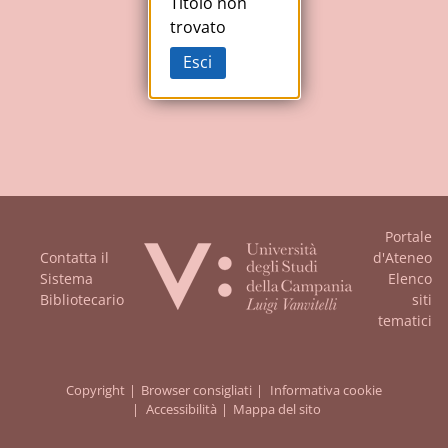
Studi
Titolo non
trovato
della
Esci
Campania
"Luigi
Vanvitelli"
Portale
Contatta il
d'Ateneo
Sistema
Elenco
Bibliotecario
siti
tematici
Copyright
Browser consigliati
Informativa cookie
Accessibilità
Mappa del sito