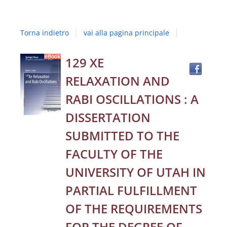
Studi
della
Torna indietro
vai alla pagina principale
Campania
"Luigi
Trov
Dettaglio
129 XE
il
Vanvitelli"
RELAXATION AND
docu
del
in
RABI OSCILLATIONS : A
altre
documento
DISSERTATION
risor
SUBMITTED TO THE
FACULTY OF THE
UNIVERSITY OF UTAH IN
PARTIAL FULFILLMENT
OF THE REQUIREMENTS
FOR THE DEGREE OF