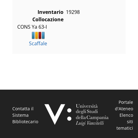
Inventario
19298
Collocazione
CONS Ya 63-I
Scaffale
Portale
Contatta il
d'Ateneo
Sistema
Elenco
Bibliotecario
siti
tematici