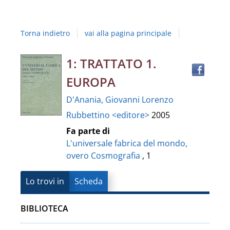
Studi
della
Torna indietro
vai alla pagina principale
Campania
"Luigi
Trov
Dettaglio
1: TRATTATO 1.
il
Vanvitelli"
EUROPA
docu
del
in
D'Anania, Giovanni Lorenzo
altre
documento
Rubbettino <editore>
2005
risor
Fa parte di
L'universale fabrica del mondo,
overo Cosmografia
, 1
Lo trovi in
Scheda
BIBLIOTECA